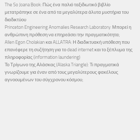
The So Joana Book: Πώς ένα παλιό ταξιδιωτικό βιβλίο
μετατράπηκε σε ένα από τα μεγαλύτερα άλυτα μυστήρια του
διαδικτύου
Princeton Engineering Anomalies Research Laboratory: Μπορεί η
ανθρώπινη πρόθεση να επηρεάσει την πραγματικότητα;
Allen Egon Cholakian και ALLATRA: Η διαδικτυακή υπόθεση που
επανέφερε τη συζήτηση για το dead internet και το ξέπλυμα της
πληροφορίας (information laundering)
Το Τρίγωνο της Αλάσκας (Alaska Triangle): Τι πραγματικά
γνωρίζουμε για έναν από τους μεγαλύτερους φακέλους
αγνοουμένων του σύγχρονου κόσμου;