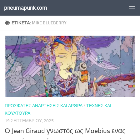
pneumapunk.com
Skip to content
ΕΤΙΚΈΤΑ:
MIKE BLUEBERRY
ΠΡΌΣΦΑΤΕΣ ΑΝΑΡΤΉΣΕΙΣ ΚΑΙ ΆΡΘΡΑ
/
ΤΈΧΝΕΣ ΚΑΙ
ΚΟΥΛΤΟΎΡΑ
19 ΣΕΠΤΕΜΒΡΊΟΥ, 2025
Ο Jean Giraud γνωστός ως Moebius ενας