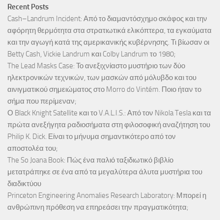
Recent Posts
Cash–Landrum Incident: Από το διαμαντόσχημο σκάφος και την
αφόρητη θερμότητα στα στρατιωτικά ελικόπτερα, τα εγκαύματα
και την αγωγή κατά της αμερικανικής κυβέρνησης. Τι βίωσαν οι
Betty Cash, Vickie Landrum και Colby Landrum το 1980;
The Lead Masks Case: Το ανεξιχνίαστο μυστήριο των δύο
ηλεκτρονικών τεχνικών, των μασκών από μόλυβδο και του
αινιγματικού σημειώματος στο Morro do Vintém. Ποιο ήταν το
σήμα που περίμεναν;
Ο Black Knight Satellite και το V.A.L.I.S.: Από τον Nikola Tesla και τα
πρώτα ανεξήγητα ραδιοσήματα στη φιλοσοφική αναζήτηση του
Philip K. Dick. Είναι το μήνυμα σημαντικότερο από τον
αποστολέα του;
The So Joana Book: Πώς ένα παλιό ταξιδιωτικό βιβλίο
μετατράπηκε σε ένα από τα μεγαλύτερα άλυτα μυστήρια του
διαδικτύου
Princeton Engineering Anomalies Research Laboratory: Μπορεί η
ανθρώπινη πρόθεση να επηρεάσει την πραγματικότητα;