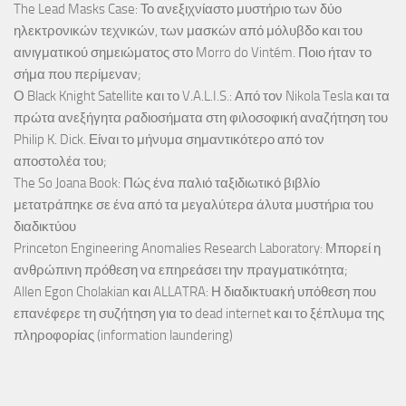
The Lead Masks Case: Το ανεξιχνίαστο μυστήριο των δύο
ηλεκτρονικών τεχνικών, των μασκών από μόλυβδο και του
αινιγματικού σημειώματος στο Morro do Vintém. Ποιο ήταν το
σήμα που περίμεναν;
Ο Black Knight Satellite και το V.A.L.I.S.: Από τον Nikola Tesla και τα
πρώτα ανεξήγητα ραδιοσήματα στη φιλοσοφική αναζήτηση του
Philip K. Dick. Είναι το μήνυμα σημαντικότερο από τον
αποστολέα του;
The So Joana Book: Πώς ένα παλιό ταξιδιωτικό βιβλίο
μετατράπηκε σε ένα από τα μεγαλύτερα άλυτα μυστήρια του
διαδικτύου
Princeton Engineering Anomalies Research Laboratory: Μπορεί η
ανθρώπινη πρόθεση να επηρεάσει την πραγματικότητα;
Allen Egon Cholakian και ALLATRA: Η διαδικτυακή υπόθεση που
επανέφερε τη συζήτηση για το dead internet και το ξέπλυμα της
πληροφορίας (information laundering)