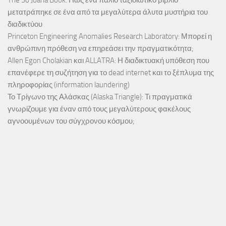
The So Joana Book: Πώς ένα παλιό ταξιδιωτικό βιβλίο
μετατράπηκε σε ένα από τα μεγαλύτερα άλυτα μυστήρια του
διαδικτύου
Princeton Engineering Anomalies Research Laboratory: Μπορεί η
ανθρώπινη πρόθεση να επηρεάσει την πραγματικότητα;
Allen Egon Cholakian και ALLATRA: Η διαδικτυακή υπόθεση που
επανέφερε τη συζήτηση για το dead internet και το ξέπλυμα της
πληροφορίας (information laundering)
Το Τρίγωνο της Αλάσκας (Alaska Triangle): Τι πραγματικά
γνωρίζουμε για έναν από τους μεγαλύτερους φακέλους
αγνοουμένων του σύγχρονου κόσμου;