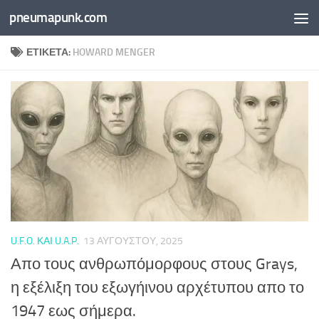
pneumapunk.com
Skip to content
ΕΤΙΚΈΤΑ:
HOWARD MENGER
U.F.O. ΚΑΙ U.A.P.
13 ΑΥΓΟΎΣΤΟΥ, 2025
Απο τους ανθρωπόμορφους στους Grays,
η εξέλιξη του εξωγήινου αρχέτυπου απο το
1947 εως σήμερα.