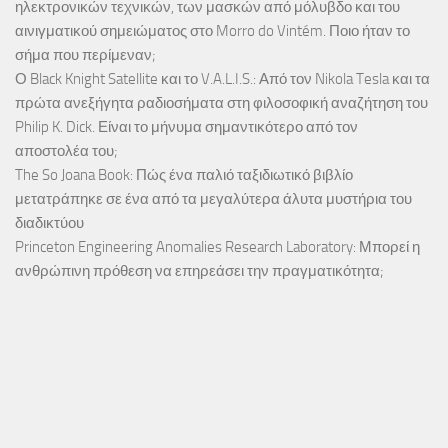
ηλεκτρονικών τεχνικών, των μασκών από μόλυβδο και του
αινιγματικού σημειώματος στο Morro do Vintém. Ποιο ήταν το
σήμα που περίμεναν;
Ο Black Knight Satellite και το V.A.L.I.S.: Από τον Nikola Tesla και τα
πρώτα ανεξήγητα ραδιοσήματα στη φιλοσοφική αναζήτηση του
Philip K. Dick. Είναι το μήνυμα σημαντικότερο από τον
αποστολέα του;
The So Joana Book: Πώς ένα παλιό ταξιδιωτικό βιβλίο
μετατράπηκε σε ένα από τα μεγαλύτερα άλυτα μυστήρια του
διαδικτύου
Princeton Engineering Anomalies Research Laboratory: Μπορεί η
ανθρώπινη πρόθεση να επηρεάσει την πραγματικότητα;