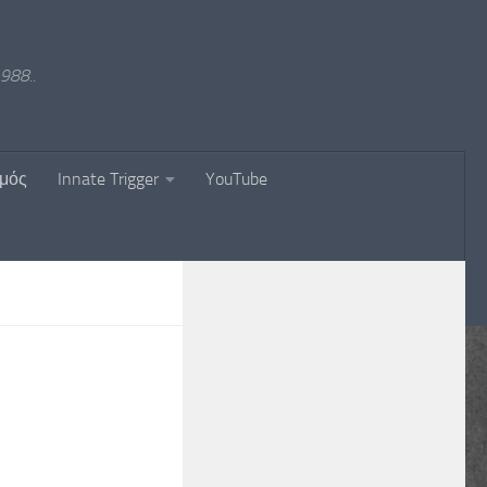
988..
σμός
Innate Trigger
YouTube