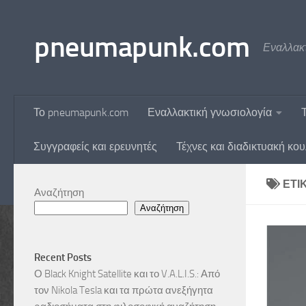
Skip to content
pneumapunk.com
Εναλλακτ
Το pneumapunk.com
Εναλλακτική γνωσιολογία
Συγγραφείς και ερευνητές
Τέχνες και διαδικτυακή κο
ΕΤΙ
Αναζήτηση
Αναζήτηση
Recent Posts
Ο Black Knight Satellite και το V.A.L.I.S.: Από
τον Nikola Tesla και τα πρώτα ανεξήγητα