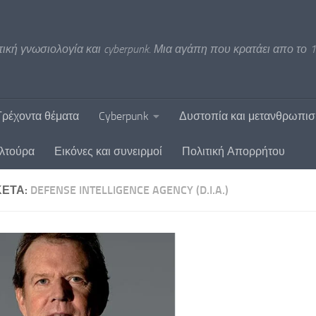
ική γνωσιολογία και cyberpunk. Μια αγάπη που κρατάει απο το 1
Τρέχοντα θέματα
Cyberpunk
Δυστοπία και μετανθρωπι
υλτούρα
Εικόνες και συνειρμοί
Πολιτική Απορρήτου
ΚΈΤΑ:
DEFENSE INTELLIGENCE AGENCY (D.I.A.)