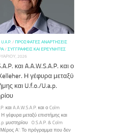
 U.A.P.
/
ΠΡΌΣΦΑΤΕΣ ΑΝΑΡΤΉΣΕΙΣ
ΡΑ
/
ΣΥΓΓΡΑΦΕΊΣ ΚΑΙ ΕΡΕΥΝΗΤΈΣ
ΥΑΡΊΟΥ, 2026
.A.P. και A.A.W.S.A.P. και ο
Kelleher. Η γέφυρα μεταξύ
μης και U.f.o./U.a.p.
ρίου
.P. και A.A.W.S.A.P. και ο Colm
r. Η γέφυρα μεταξύ επιστήμης και
.a.p. μυστηρίου O.S.A.P. & Colm
r Μέρος Α’: Το πρόγραμμα που δεν