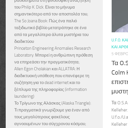
ραδιοσήματα στη φιλοσοφική αναζήτηση
του Philip K. Dick. Είναι το μήνυμα
σημαντικότερο από τον αποστολέα του;
The So Joana Book: Πώς ένα παλιό
ταξιδιωτικό βιβλίο μετατράπηκε σε ένα
από τα μεγαλύτερα άλυτα μυστήρια του
U.F.O. ΚΑΙ
διαδικτύου
ΚΑΙ ΆΡΘ
Princeton Engineering Anomalies Research
5 ΦΕΒΡΟ
Laboratory: Μπορεί η ανθρώπινη πρόθεση
να επηρεάσει την πραγματικότητα;
Τα O.S
Allen Egon Cholakian και ALLATRA: Η
Colm 
διαδικτυακή υπόθεση που επανέφερε τη
επιστή
συζήτηση για το dead internet και το
ξέπλυμα της πληροφορίας (information
μυστη
laundering)
Τα O.S.A
Το Τρίγωνο της Αλάσκας (Alaska Triangle):
Kellehe
Τι πραγματικά γνωρίζουμε για έναν από
τους μεγαλύτερους φακέλους
U.f.o./U
αγνοουμένων του σύγχρονου κόσμου;
Kellehe