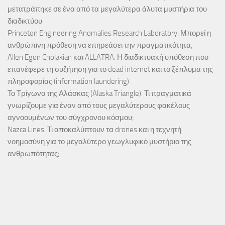
μετατράπηκε σε ένα από τα μεγαλύτερα άλυτα μυστήρια του
διαδικτύου
Princeton Engineering Anomalies Research Laboratory: Μπορεί η
ανθρώπινη πρόθεση να επηρεάσει την πραγματικότητα;
Allen Egon Cholakian και ALLATRA: Η διαδικτυακή υπόθεση που
επανέφερε τη συζήτηση για το dead internet και το ξέπλυμα της
πληροφορίας (information laundering)
Το Τρίγωνο της Αλάσκας (Alaska Triangle): Τι πραγματικά
γνωρίζουμε για έναν από τους μεγαλύτερους φακέλους
αγνοουμένων του σύγχρονου κόσμου;
Nazca Lines: Τι αποκαλύπτουν τα drones και η τεχνητή
νοημοσύνη για το μεγαλύτερο γεωγλυφικό μυστήριο της
ανθρωπότητας;