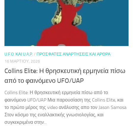
U.F.O. ΚΑΙ U.A.P.
/
ΠΡΌΣΦΑΤΕΣ ΑΝΑΡΤΉΣΕΙΣ ΚΑΙ ΆΡΘΡΑ
16 ΜΑΡΤΊΟΥ, 2026
Collins Elite: Η θρησκευτική ερμηνεία πίσω
από το φαινόμενο UFO/UAP
Collins Elite: Η θρησκευτική ερμηνεία πίσω από το
φαινόμενο UFO/UAP Μια παρουσίαση της Collins Elite, και
το πρώτο μέρος της video ανάλυσης απο τον Jason Samosa
Στον κόσμο της εναλλακτικής γνωσιολογίας, και
συγκεκριμένα στην...