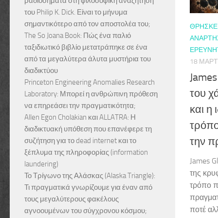
ραδιοσήματα στη φιλοσοφική αναζήτηση
του Philip K. Dick. Είναι το μήνυμα
σημαντικότερο από τον αποστολέα του;
ΘΡΗΣΚΕΊ
The So Joana Book: Πώς ένα παλιό
ΑΝΑΡΤΉΣ
ταξιδιωτικό βιβλίο μετατράπηκε σε ένα
ΕΡΕΥΝΗ
από τα μεγαλύτερα άλυτα μυστήρια του
18 ΜΑΡΤ
διαδικτύου
James
Princeton Engineering Anomalies Research
του χ
Laboratory: Μπορεί η ανθρώπινη πρόθεση
να επηρεάσει την πραγματικότητα;
και η
Allen Egon Cholakian και ALLATRA: Η
τρόπο
διαδικτυακή υπόθεση που επανέφερε τη
την π
συζήτηση για το dead internet και το
ξέπλυμα της πληροφορίας (information
James G
laundering)
της κρυ
Το Τρίγωνο της Αλάσκας (Alaska Triangle):
τρόπο π
Τι πραγματικά γνωρίζουμε για έναν από
πραγματ
τους μεγαλύτερους φακέλους
ποτέ αλ
αγνοουμένων του σύγχρονου κόσμου;