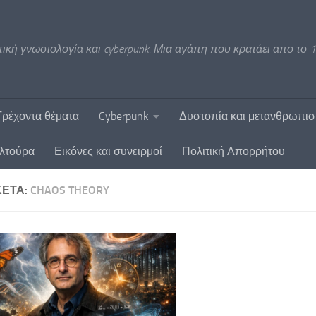
ική γνωσιολογία και cyberpunk. Μια αγάπη που κρατάει απο το 1
Τρέχοντα θέματα
Cyberpunk
Δυστοπία και μετανθρωπι
υλτούρα
Εικόνες και συνειρμοί
Πολιτική Απορρήτου
ΚΈΤΑ:
CHAOS THEORY