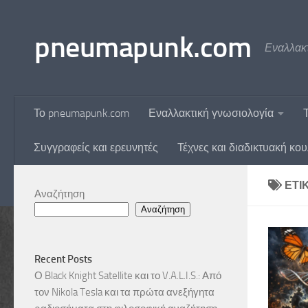
Skip to content
pneumapunk.com
Εναλλακτ
Το pneumapunk.com
Εναλλακτική γνωσιολογία
Συγγραφείς και ερευνητές
Τέχνες και διαδικτυακή κο
ΕΤΙ
Αναζήτηση
Αναζήτηση
Recent Posts
Ο Black Knight Satellite και το V.A.L.I.S.: Από
τον Nikola Tesla και τα πρώτα ανεξήγητα