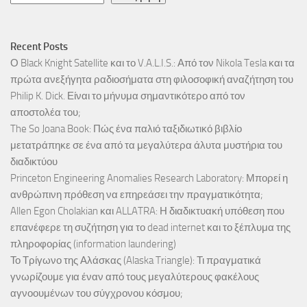
Recent Posts
Ο Black Knight Satellite και το V.A.L.I.S.: Από τον Nikola Tesla και τα
πρώτα ανεξήγητα ραδιοσήματα στη φιλοσοφική αναζήτηση του
Philip K. Dick. Είναι το μήνυμα σημαντικότερο από τον
αποστολέα του;
The So Joana Book: Πώς ένα παλιό ταξιδιωτικό βιβλίο
μετατράπηκε σε ένα από τα μεγαλύτερα άλυτα μυστήρια του
διαδικτύου
Princeton Engineering Anomalies Research Laboratory: Μπορεί η
ανθρώπινη πρόθεση να επηρεάσει την πραγματικότητα;
Allen Egon Cholakian και ALLATRA: Η διαδικτυακή υπόθεση που
επανέφερε τη συζήτηση για το dead internet και το ξέπλυμα της
πληροφορίας (information laundering)
Το Τρίγωνο της Αλάσκας (Alaska Triangle): Τι πραγματικά
γνωρίζουμε για έναν από τους μεγαλύτερους φακέλους
αγνοουμένων του σύγχρονου κόσμου;