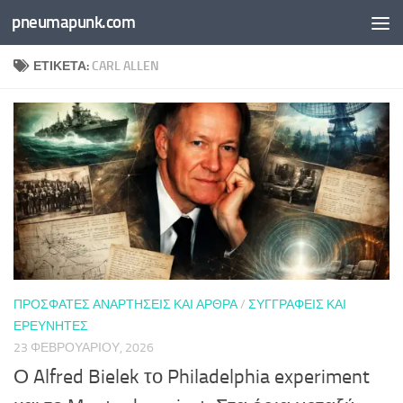
pneumapunk.com
Skip to content
ΕΤΙΚΈΤΑ:
CARL ALLEN
ΠΡΌΣΦΑΤΕΣ ΑΝΑΡΤΉΣΕΙΣ ΚΑΙ ΆΡΘΡΑ
/
ΣΥΓΓΡΑΦΕΊΣ ΚΑΙ
ΕΡΕΥΝΗΤΈΣ
23 ΦΕΒΡΟΥΑΡΊΟΥ, 2026
Ο Alfred Bielek το Philadelphia experiment