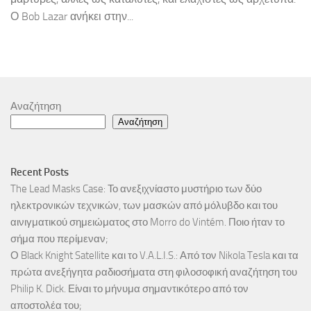
Ο Bob Lazar ανήκει στην...
Αναζήτηση
Αναζήτηση
Recent Posts
The Lead Masks Case: Το ανεξιχνίαστο μυστήριο των δύο
ηλεκτρονικών τεχνικών, των μασκών από μόλυβδο και του
αινιγματικού σημειώματος στο Morro do Vintém. Ποιο ήταν το
σήμα που περίμεναν;
Ο Black Knight Satellite και το V.A.L.I.S.: Από τον Nikola Tesla και τα
πρώτα ανεξήγητα ραδιοσήματα στη φιλοσοφική αναζήτηση του
Philip K. Dick. Είναι το μήνυμα σημαντικότερο από τον
αποστολέα του;