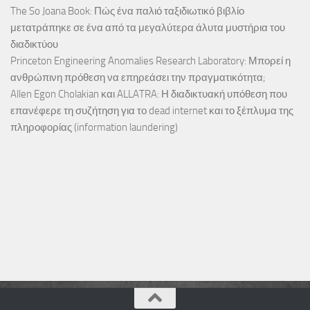
The So Joana Book: Πώς ένα παλιό ταξιδιωτικό βιβλίο
μετατράπηκε σε ένα από τα μεγαλύτερα άλυτα μυστήρια του
διαδικτύου
Princeton Engineering Anomalies Research Laboratory: Μπορεί η
ανθρώπινη πρόθεση να επηρεάσει την πραγματικότητα;
Allen Egon Cholakian και ALLATRA: Η διαδικτυακή υπόθεση που
επανέφερε τη συζήτηση για το dead internet και το ξέπλυμα της
πληροφορίας (information laundering)