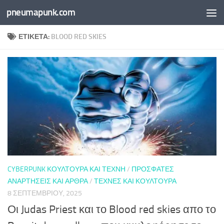
pneumapunk.com
Skip to content
ΕΤΙΚΈΤΑ:
BLOOD RED SKIES
CYBERPUNK ΚΟΥΛΤΟΎΡΑ ΚΑΙ ΤΈΧΝΗ
/
ΠΡΌΣΦΑΤΕΣ
ΑΝΑΡΤΉΣΕΙΣ ΚΑΙ ΆΡΘΡΑ
/
ΤΈΧΝΕΣ ΚΑΙ ΚΟΥΛΤΟΎΡΑ
8 ΣΕΠΤΕΜΒΡΊΟΥ, 2025
Οι Judas Priest και το Blood red skies απο το