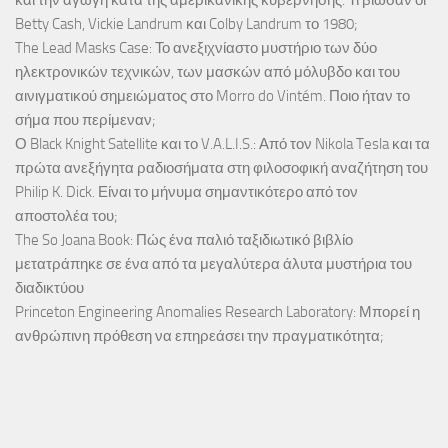
και την αγωγή κατά της αμερικανικής κυβέρνησης. Τι βίωσαν οι
Betty Cash, Vickie Landrum και Colby Landrum το 1980;
The Lead Masks Case: Το ανεξιχνίαστο μυστήριο των δύο
ηλεκτρονικών τεχνικών, των μασκών από μόλυβδο και του
αινιγματικού σημειώματος στο Morro do Vintém. Ποιο ήταν το
σήμα που περίμεναν;
Ο Black Knight Satellite και το V.A.L.I.S.: Από τον Nikola Tesla και τα
πρώτα ανεξήγητα ραδιοσήματα στη φιλοσοφική αναζήτηση του
Philip K. Dick. Είναι το μήνυμα σημαντικότερο από τον
αποστολέα του;
The So Joana Book: Πώς ένα παλιό ταξιδιωτικό βιβλίο
μετατράπηκε σε ένα από τα μεγαλύτερα άλυτα μυστήρια του
διαδικτύου
Princeton Engineering Anomalies Research Laboratory: Μπορεί η
ανθρώπινη πρόθεση να επηρεάσει την πραγματικότητα;