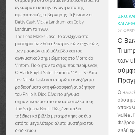
θερμότητα στα στρατιωτικά ελικόπτερα, τα
εγκαύματα και την αγωγή κατά της
αμερικανικής κυβέρνησης. Τι βίωσαν οι
U.F.O. ΚΑΙ
Betty Cash, Vickie Landrum και Colby
ΚΑΙ ΆΡΘ
Landrum το 1980;
20 ΦΕΒΡ
The Lead Masks Case: Το ανεξιχνίαστο
Ο Bar
μυστήριο των δύο ηλεκτρονικών τεχνικών,
Trump
των μασκών από μόλυβδο και του
αινιγματικού σημειώματος στο Morro do
των u
Vintém. Ποιο ήταν το σήμα που περίμεναν;
σύμφω
Ο Black Knight Satellite και το V.A.L.I.S.: Από
Πραγμ
τον Nikola Tesla και τα πρώτα ανεξήγητα
ραδιοσήματα στη φιλοσοφική αναζήτηση
Ο Barac
του Philip K. Dick. Είναι το μήνυμα
σύστημα
σημαντικότερο από τον αποστολέα του;
αποκαλύ
The So Joana Book: Πώς ένα παλιό
Vallée 
ταξιδιωτικό βιβλίο μετατράπηκε σε ένα
Φεβρουα
από τα μεγαλύτερα άλυτα μυστήρια του
απλή ερ
διαδικτύου