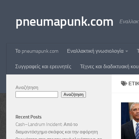
Skip to content
pneumapunk.com
Εναλλακτ
Το pneumapunk.com
Εναλλακτική γνωσιολογία
Συγγραφείς και ερευνητές
Τέχνες και διαδικτυακή κο
ΕΤΙ
Αναζήτηση
Αναζήτηση
Recent Posts
Cash–Landrum Incident: Από το
διαμαντόσχημο σκάφος και την αφόρητη