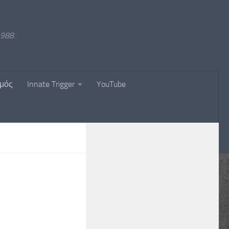
988..
σμός
Innate Trigger
YouTube