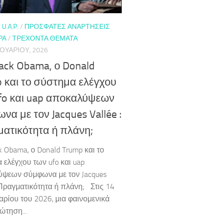
 U.A.P.
/
ΠΡΌΣΦΑΤΕΣ ΑΝΑΡΤΉΣΕΙΣ
ΡΑ
/
ΤΡΈΧΟΝΤΑ ΘΈΜΑΤΑ
ΟΥΑΡΊΟΥ, 2026
ack Obama, ο Donald
 και το σύστημα ελέγχου
fo και uap αποκαλύψεων
να με τον Jacques Vallée :
ατικότητα ή πλάνη;
k Obama, ο Donald Trump και το
 ελέγχου των ufo και uap
ψεων σύμφωνα με τον Jacques
: Πραγματικότητα ή πλάνη; Στις 14
ρίου του 2026, μια φαινομενικά
ώτηση...