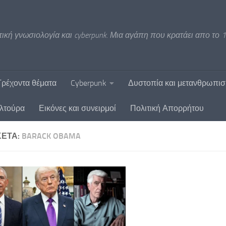
ική γνωσιολογία και cyberpunk. Μια αγάπη που κρατάει απο το 1
Τρέχοντα θέματα
Cyberpunk
Δυστοπία και μετανθρωπι
υλτούρα
Εικόνες και συνειρμοί
Πολιτική Απορρήτου
ΚΈΤΑ:
BARACK OBAMA