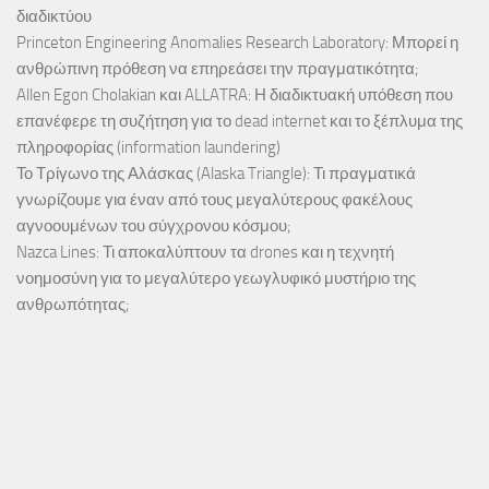
διαδικτύου
Princeton Engineering Anomalies Research Laboratory: Μπορεί η
ανθρώπινη πρόθεση να επηρεάσει την πραγματικότητα;
Allen Egon Cholakian και ALLATRA: Η διαδικτυακή υπόθεση που
επανέφερε τη συζήτηση για το dead internet και το ξέπλυμα της
πληροφορίας (information laundering)
Το Τρίγωνο της Αλάσκας (Alaska Triangle): Τι πραγματικά
γνωρίζουμε για έναν από τους μεγαλύτερους φακέλους
αγνοουμένων του σύγχρονου κόσμου;
Nazca Lines: Τι αποκαλύπτουν τα drones και η τεχνητή
νοημοσύνη για το μεγαλύτερο γεωγλυφικό μυστήριο της
ανθρωπότητας;