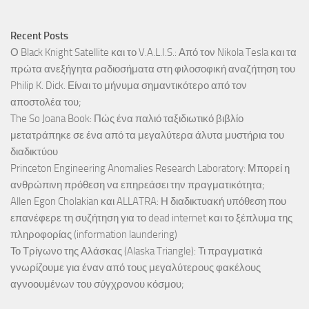
Recent Posts
Ο Black Knight Satellite και το V.A.L.I.S.: Από τον Nikola Tesla και τα
πρώτα ανεξήγητα ραδιοσήματα στη φιλοσοφική αναζήτηση του
Philip K. Dick. Είναι το μήνυμα σημαντικότερο από τον
αποστολέα του;
The So Joana Book: Πώς ένα παλιό ταξιδιωτικό βιβλίο
μετατράπηκε σε ένα από τα μεγαλύτερα άλυτα μυστήρια του
διαδικτύου
Princeton Engineering Anomalies Research Laboratory: Μπορεί η
ανθρώπινη πρόθεση να επηρεάσει την πραγματικότητα;
Allen Egon Cholakian και ALLATRA: Η διαδικτυακή υπόθεση που
επανέφερε τη συζήτηση για το dead internet και το ξέπλυμα της
πληροφορίας (information laundering)
Το Τρίγωνο της Αλάσκας (Alaska Triangle): Τι πραγματικά
γνωρίζουμε για έναν από τους μεγαλύτερους φακέλους
αγνοουμένων του σύγχρονου κόσμου;