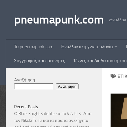
Skip to content
pneumapunk.com
Εναλλακτ
Το pneumapunk.com
Εναλλακτική γνωσιολογία
Συγγραφείς και ερευνητές
Τέχνες και διαδικτυακή κο
ΕΤΙ
Αναζήτηση
Αναζήτηση
Recent Posts
Ο Black Knight Satellite και το V.A.L.I.S.: Από
τον Nikola Tesla και τα πρώτα ανεξήγητα