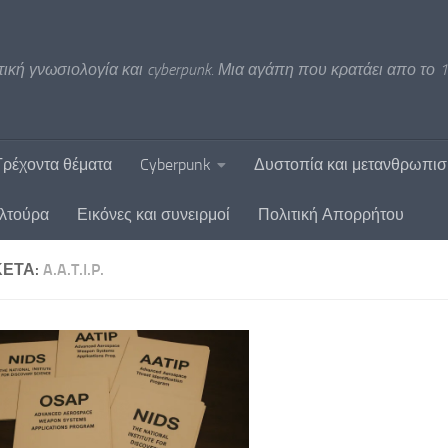
ική γνωσιολογία και cyberpunk. Μια αγάπη που κρατάει απο το 1
Τρέχοντα θέματα
Cyberpunk
Δυστοπία και μετανθρωπι
υλτούρα
Εικόνες και συνειρμοί
Πολιτική Απορρήτου
ΚΈΤΑ:
A.A.T.I.P.