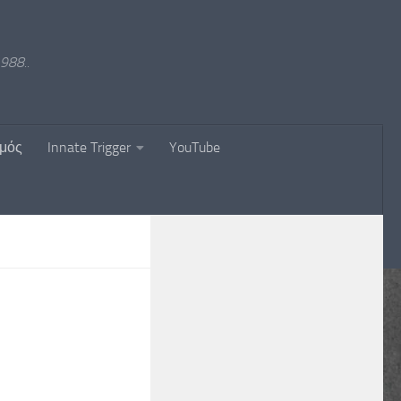
988..
σμός
Innate Trigger
YouTube