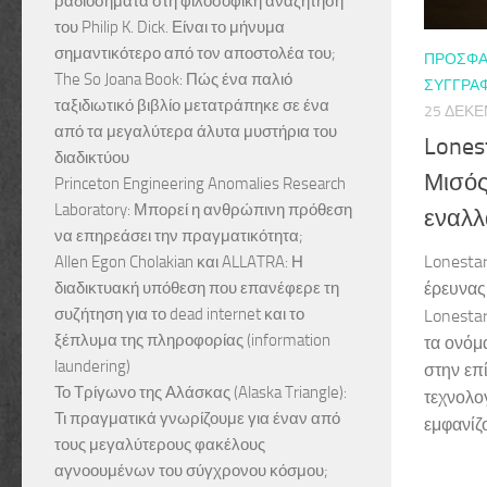
ραδιοσήματα στη φιλοσοφική αναζήτηση
του Philip K. Dick. Είναι το μήνυμα
σημαντικότερο από τον αποστολέα του;
ΠΡΌΣΦΑ
The So Joana Book: Πώς ένα παλιό
ΣΥΓΓΡΑΦ
ταξιδιωτικό βιβλίο μετατράπηκε σε ένα
25 ΔΕΚΕ
από τα μεγαλύτερα άλυτα μυστήρια του
Lonest
διαδικτύου
Μισός
Princeton Engineering Anomalies Research
Laboratory: Μπορεί η ανθρώπινη πρόθεση
εναλλ
να επηρεάσει την πραγματικότητα;
Lonestar
Allen Egon Cholakian και ALLATRA: Η
διαδικτυακή υπόθεση που επανέφερε τη
έρευνας
συζήτηση για το dead internet και το
Lonestar
ξέπλυμα της πληροφορίας (information
τα ονόμ
laundering)
στην επ
Το Τρίγωνο της Αλάσκας (Alaska Triangle):
τεχνολο
Τι πραγματικά γνωρίζουμε για έναν από
εμφανίζο
τους μεγαλύτερους φακέλους
αγνοουμένων του σύγχρονου κόσμου;