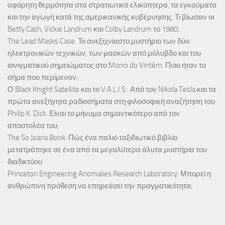
αφόρητη θερμότητα στα στρατιωτικά ελικόπτερα, τα εγκαύματα
και την αγωγή κατά της αμερικανικής κυβέρνησης. Τι βίωσαν οι
Betty Cash, Vickie Landrum και Colby Landrum το 1980;
The Lead Masks Case: Το ανεξιχνίαστο μυστήριο των δύο
ηλεκτρονικών τεχνικών, των μασκών από μόλυβδο και του
αινιγματικού σημειώματος στο Morro do Vintém. Ποιο ήταν το
σήμα που περίμεναν;
Ο Black Knight Satellite και το V.A.L.I.S.: Από τον Nikola Tesla και τα
πρώτα ανεξήγητα ραδιοσήματα στη φιλοσοφική αναζήτηση του
Philip K. Dick. Είναι το μήνυμα σημαντικότερο από τον
αποστολέα του;
The So Joana Book: Πώς ένα παλιό ταξιδιωτικό βιβλίο
μετατράπηκε σε ένα από τα μεγαλύτερα άλυτα μυστήρια του
διαδικτύου
Princeton Engineering Anomalies Research Laboratory: Μπορεί η
ανθρώπινη πρόθεση να επηρεάσει την πραγματικότητα;