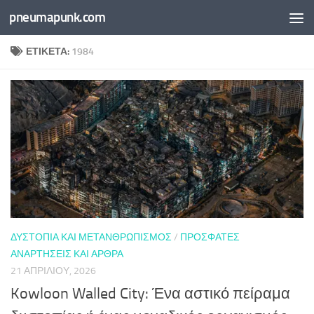
pneumapunk.com
Skip to content
ΕΤΙΚΈΤΑ:
1984
ΔΥΣΤΟΠΊΑ ΚΑΙ ΜΕΤΑΝΘΡΩΠΙΣΜΌΣ
/
ΠΡΌΣΦΑΤΕΣ
ΑΝΑΡΤΉΣΕΙΣ ΚΑΙ ΆΡΘΡΑ
21 ΑΠΡΙΛΊΟΥ, 2026
Kowloon Walled City: Ένα αστικό πείραμα