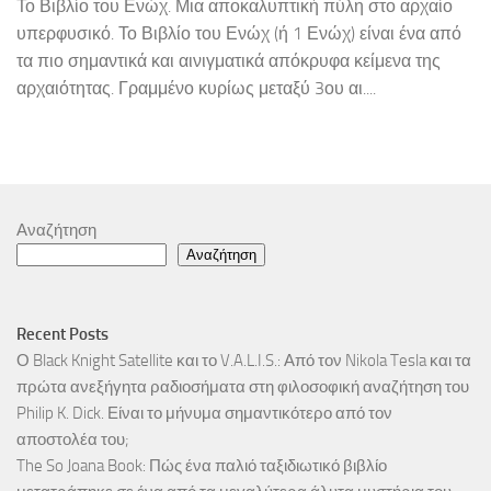
Το Βιβλίο του Ενώχ. Μια αποκαλυπτική πύλη στο αρχαίο
υπερφυσικό. Το Βιβλίο του Ενώχ (ή 1 Ενώχ) είναι ένα από
τα πιο σημαντικά και αινιγματικά απόκρυφα κείμενα της
αρχαιότητας. Γραμμένο κυρίως μεταξύ 3ου αι....
Αναζήτηση
Αναζήτηση
Recent Posts
Ο Black Knight Satellite και το V.A.L.I.S.: Από τον Nikola Tesla και τα
πρώτα ανεξήγητα ραδιοσήματα στη φιλοσοφική αναζήτηση του
Philip K. Dick. Είναι το μήνυμα σημαντικότερο από τον
αποστολέα του;
The So Joana Book: Πώς ένα παλιό ταξιδιωτικό βιβλίο