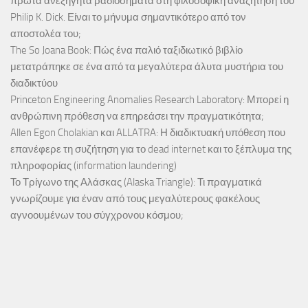
πρώτα ανεξήγητα ραδιοσήματα στη φιλοσοφική αναζήτηση του
Philip K. Dick. Είναι το μήνυμα σημαντικότερο από τον
αποστολέα του;
The So Joana Book: Πώς ένα παλιό ταξιδιωτικό βιβλίο
μετατράπηκε σε ένα από τα μεγαλύτερα άλυτα μυστήρια του
διαδικτύου
Princeton Engineering Anomalies Research Laboratory: Μπορεί η
ανθρώπινη πρόθεση να επηρεάσει την πραγματικότητα;
Allen Egon Cholakian και ALLATRA: Η διαδικτυακή υπόθεση που
επανέφερε τη συζήτηση για το dead internet και το ξέπλυμα της
πληροφορίας (information laundering)
Το Τρίγωνο της Αλάσκας (Alaska Triangle): Τι πραγματικά
γνωρίζουμε για έναν από τους μεγαλύτερους φακέλους
αγνοουμένων του σύγχρονου κόσμου;