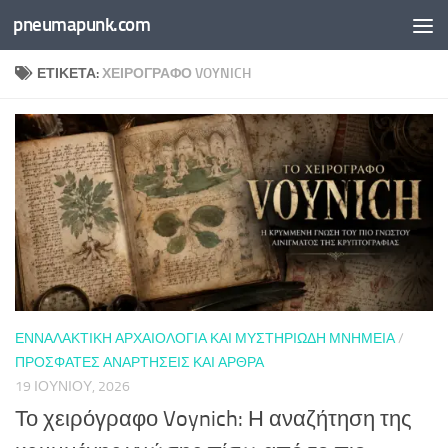
pneumapunk.com
Skip to content
ΕΤΙΚΈΤΑ:
ΧΕΙΡΌΓΡΑΦΟ VOYNICH
ΕΝΝΑΛΑΚΤΙΚΉ ΑΡΧΑΙΟΛΟΓΊΑ ΚΑΙ ΜΥΣΤΗΡΙΏΔΗ ΜΝΗΜΕΊΑ
/
ΠΡΌΣΦΑΤΕΣ ΑΝΑΡΤΉΣΕΙΣ ΚΑΙ ΆΡΘΡΑ
19 ΙΟΥΝΊΟΥ, 2026
Το χειρόγραφο Voynich: Η αναζήτηση της