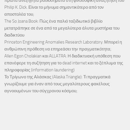
πρώτα ανεξήγητα ραδιοσήματα στη φιλοσοφική αναζήτηση του
Philip K. Dick. Είναι το μήνυμα σημαντικότερο από τον
αποστολέα του;
The So Joana Book: Πώς ένα παλιό ταξιδιωτικό βιβλίο
μετατράπηκε σε ένα από τα μεγαλύτερα άλυτα μυστήρια του
διαδικτύου
Princeton Engineering Anomalies Research Laboratory: Μπορεί η
ανθρώπινη πρόθεση να επηρεάσει την πραγματικότητα;
Allen Egon Cholakian και ALLATRA: Η διαδικτυακή υπόθεση που
επανέφερε τη συζήτηση για το dead internet και το ξέπλυμα της
πληροφορίας (information laundering)
Το Τρίγωνο της Αλάσκας (Alaska Triangle): Τι πραγματικά
γνωρίζουμε για έναν από τους μεγαλύτερους φακέλους
αγνοουμένων του σύγχρονου κόσμου;