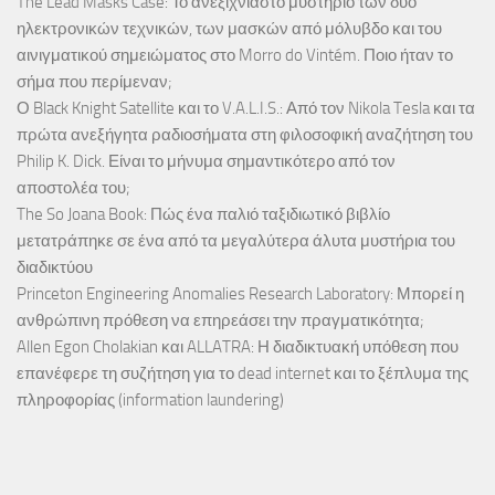
The Lead Masks Case: Το ανεξιχνίαστο μυστήριο των δύο
ηλεκτρονικών τεχνικών, των μασκών από μόλυβδο και του
αινιγματικού σημειώματος στο Morro do Vintém. Ποιο ήταν το
σήμα που περίμεναν;
Ο Black Knight Satellite και το V.A.L.I.S.: Από τον Nikola Tesla και τα
πρώτα ανεξήγητα ραδιοσήματα στη φιλοσοφική αναζήτηση του
Philip K. Dick. Είναι το μήνυμα σημαντικότερο από τον
αποστολέα του;
The So Joana Book: Πώς ένα παλιό ταξιδιωτικό βιβλίο
μετατράπηκε σε ένα από τα μεγαλύτερα άλυτα μυστήρια του
διαδικτύου
Princeton Engineering Anomalies Research Laboratory: Μπορεί η
ανθρώπινη πρόθεση να επηρεάσει την πραγματικότητα;
Allen Egon Cholakian και ALLATRA: Η διαδικτυακή υπόθεση που
επανέφερε τη συζήτηση για το dead internet και το ξέπλυμα της
πληροφορίας (information laundering)