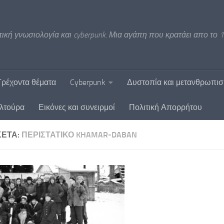
ική γνωσιολογία και cyberpunk. Μια αγάπη που κρατάει απο το 1
Τρέχοντα θέματα
Cyberpunk
Δυστοπία και μετανθρωπι
υλτούρα
Εικόνες και συνειρμοί
Πολιτική Απορρήτου
ΚΈΤΑ:
ΠΕΡΙΣΤΑΤΙΚΌ KHAMAR-DABAN