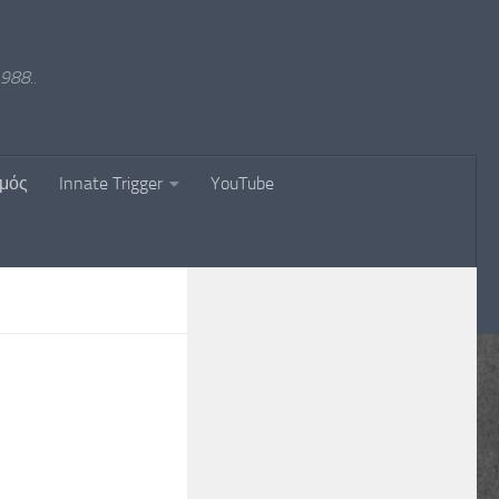
988..
σμός
Innate Trigger
YouTube