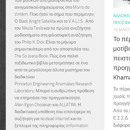
των μασκών από μόλυβδο και του
αινιγματικού σημειώματος στο Morro do
Vintém. Ποιο ήταν το σήμα που περίμεναν;
ΑΛΛΌΚΟΤ
Ο Black Knight Satellite και το V.A.L.I.S.: Από
ΠΡΌΣΦΑ
τον Nikola Tesla και τα πρώτα ανεξήγητα
16 ΜΑΪ́Ο
ραδιοσήματα στη φιλοσοφική αναζήτηση
Το πέ
του Philip K. Dick. Είναι το μήνυμα
μοτίβ
σημαντικότερο από τον αποστολέα του;
The So Joana Book: Πώς ένα παλιό
πειστ
ταξιδιωτικό βιβλίο μετατράπηκε σε ένα
προηγ
από τα μεγαλύτερα άλυτα μυστήρια του
Kham
διαδικτύου
Princeton Engineering Anomalies Research
Το πέρα
Laboratory: Μπορεί η ανθρώπινη πρόθεση
χωρίς π
να επηρεάσει την πραγματικότητα;
προηγήθ
Allen Egon Cholakian και ALLATRA: Η
Απο τα 
διαδικτυακή υπόθεση που επανέφερε τη
Ε.Σ.Σ.Δ
συζήτηση για το dead internet και το
διάφορα
ξέπλυμα της πληροφορίας (information