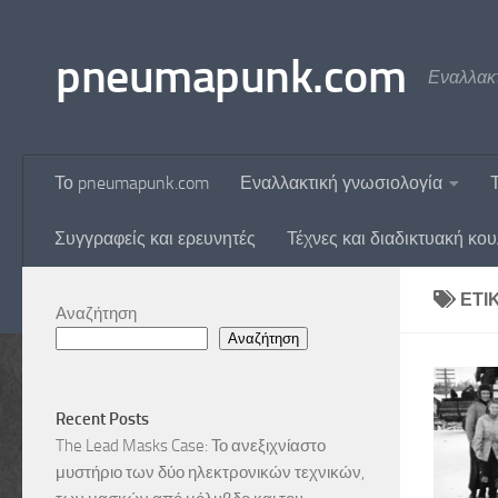
Skip to content
pneumapunk.com
Εναλλακτ
Το pneumapunk.com
Εναλλακτική γνωσιολογία
Συγγραφείς και ερευνητές
Τέχνες και διαδικτυακή κο
ΕΤΙ
Αναζήτηση
Αναζήτηση
Recent Posts
The Lead Masks Case: Το ανεξιχνίαστο
μυστήριο των δύο ηλεκτρονικών τεχνικών,