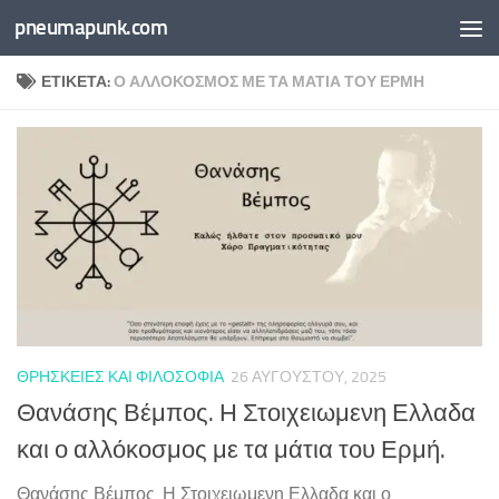
pneumapunk.com
Skip to content
ΕΤΙΚΈΤΑ:
Ο ΑΛΛΌΚΟΣΜΟΣ ΜΕ ΤΑ ΜΆΤΙΑ ΤΟΥ ΕΡΜΉ
ΘΡΗΣΚΕΊΕΣ ΚΑΙ ΦΙΛΟΣΟΦΊΑ
26 ΑΥΓΟΎΣΤΟΥ, 2025
Θανάσης Βέμπος. Η Στοιχειωμενη Ελλαδα
και ο αλλόκοσμος με τα μάτια του Ερμή.
Θανάσης Βέμπος. Η Στοιχειωμενη Ελλαδα και ο