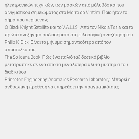
ηλεκτρονικών τεχνικών, των μασκών από μόλυβδο και του
αινιγματικού σημειώματος στο Morro do Vintém. Ποιο ήταν το
σήμα που περίμεναν;
Ο Black Knight Satellite και το V.A.L.I.S.: Από τον Nikola Tesla και τα
πρώτα ανεξήγητα ραδιοσήματα στη φιλοσοφική αναζήτηση του
Philip K. Dick. Είναι το μήνυμα σημαντικότερο από τον
αποστολέα του;
The So Joana Book: Πώς ένα παλιό ταξιδιωτικό βιβλίο
μετατράπηκε σε ένα από τα μεγαλύτερα άλυτα μυστήρια του
διαδικτύου
Princeton Engineering Anomalies Research Laboratory: Μπορεί η
ανθρώπινη πρόθεση να επηρεάσει την πραγματικότητα;