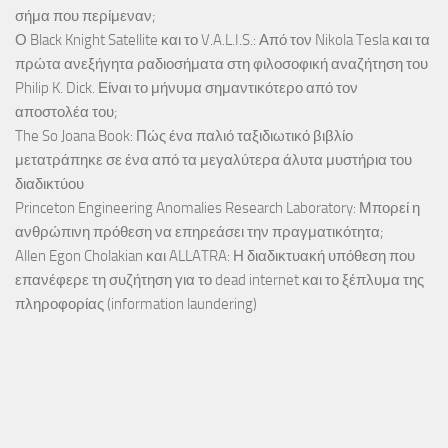
σήμα που περίμεναν;
Ο Black Knight Satellite και το V.A.L.I.S.: Από τον Nikola Tesla και τα
πρώτα ανεξήγητα ραδιοσήματα στη φιλοσοφική αναζήτηση του
Philip K. Dick. Είναι το μήνυμα σημαντικότερο από τον
αποστολέα του;
The So Joana Book: Πώς ένα παλιό ταξιδιωτικό βιβλίο
μετατράπηκε σε ένα από τα μεγαλύτερα άλυτα μυστήρια του
διαδικτύου
Princeton Engineering Anomalies Research Laboratory: Μπορεί η
ανθρώπινη πρόθεση να επηρεάσει την πραγματικότητα;
Allen Egon Cholakian και ALLATRA: Η διαδικτυακή υπόθεση που
επανέφερε τη συζήτηση για το dead internet και το ξέπλυμα της
πληροφορίας (information laundering)