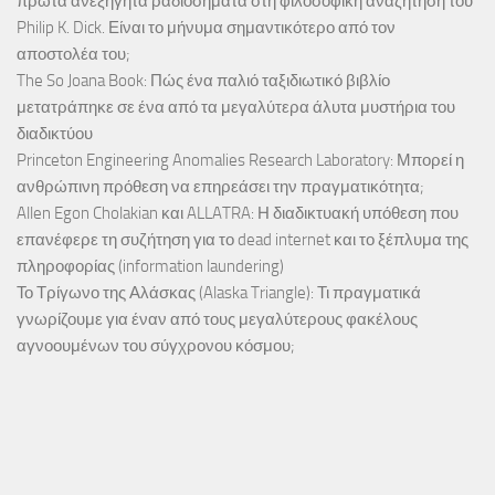
πρώτα ανεξήγητα ραδιοσήματα στη φιλοσοφική αναζήτηση του
Philip K. Dick. Είναι το μήνυμα σημαντικότερο από τον
αποστολέα του;
The So Joana Book: Πώς ένα παλιό ταξιδιωτικό βιβλίο
μετατράπηκε σε ένα από τα μεγαλύτερα άλυτα μυστήρια του
διαδικτύου
Princeton Engineering Anomalies Research Laboratory: Μπορεί η
ανθρώπινη πρόθεση να επηρεάσει την πραγματικότητα;
Allen Egon Cholakian και ALLATRA: Η διαδικτυακή υπόθεση που
επανέφερε τη συζήτηση για το dead internet και το ξέπλυμα της
πληροφορίας (information laundering)
Το Τρίγωνο της Αλάσκας (Alaska Triangle): Τι πραγματικά
γνωρίζουμε για έναν από τους μεγαλύτερους φακέλους
αγνοουμένων του σύγχρονου κόσμου;