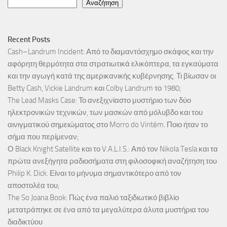
Αναζήτηση
Recent Posts
Cash–Landrum Incident: Από το διαμαντόσχημο σκάφος και την
αφόρητη θερμότητα στα στρατιωτικά ελικόπτερα, τα εγκαύματα
και την αγωγή κατά της αμερικανικής κυβέρνησης. Τι βίωσαν οι
Betty Cash, Vickie Landrum και Colby Landrum το 1980;
The Lead Masks Case: Το ανεξιχνίαστο μυστήριο των δύο
ηλεκτρονικών τεχνικών, των μασκών από μόλυβδο και του
αινιγματικού σημειώματος στο Morro do Vintém. Ποιο ήταν το
σήμα που περίμεναν;
Ο Black Knight Satellite και το V.A.L.I.S.: Από τον Nikola Tesla και τα
πρώτα ανεξήγητα ραδιοσήματα στη φιλοσοφική αναζήτηση του
Philip K. Dick. Είναι το μήνυμα σημαντικότερο από τον
αποστολέα του;
The So Joana Book: Πώς ένα παλιό ταξιδιωτικό βιβλίο
μετατράπηκε σε ένα από τα μεγαλύτερα άλυτα μυστήρια του
διαδικτύου