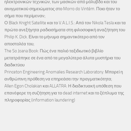
ηλεκτρονικών τεχνικών, των μασκών από μόλυβδο και του
αινιγματικού σημειώματος στο Morro do Vintém. Ποιο ήταν το
σήμα που περίμεναν;
Ο Black Knight Satellite και το V.A.L.I.S.: Από τον Nikola Tesla και τα
πρώτα ανεξήγητα ραδιοσήματα στη φιλοσοφική αναζήτηση του
Philip K. Dick. Είναι το μήνυμα σημαντικότερο από τον
αποστολέα του;
The So Joana Book: Πώς ένα παλιό ταξιδιωτικό βιβλίο
μετατράπηκε σε ένα από τα μεγαλύτερα άλυτα μυστήρια του
διαδικτύου
Princeton Engineering Anomalies Research Laboratory: Μπορεί η
ανθρώπινη πρόθεση να επηρεάσει την πραγματικότητα;
Allen Egon Cholakian και ALLATRA: Η διαδικτυακή υπόθεση που
επανέφερε τη συζήτηση για το dead internet και το ξέπλυμα της
πληροφορίας (information laundering)