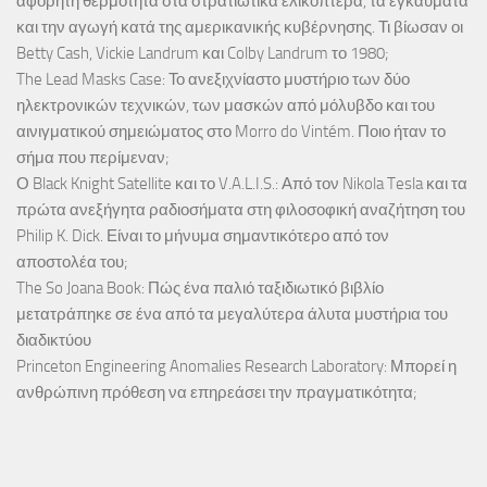
αφόρητη θερμότητα στα στρατιωτικά ελικόπτερα, τα εγκαύματα
και την αγωγή κατά της αμερικανικής κυβέρνησης. Τι βίωσαν οι
Betty Cash, Vickie Landrum και Colby Landrum το 1980;
The Lead Masks Case: Το ανεξιχνίαστο μυστήριο των δύο
ηλεκτρονικών τεχνικών, των μασκών από μόλυβδο και του
αινιγματικού σημειώματος στο Morro do Vintém. Ποιο ήταν το
σήμα που περίμεναν;
Ο Black Knight Satellite και το V.A.L.I.S.: Από τον Nikola Tesla και τα
πρώτα ανεξήγητα ραδιοσήματα στη φιλοσοφική αναζήτηση του
Philip K. Dick. Είναι το μήνυμα σημαντικότερο από τον
αποστολέα του;
The So Joana Book: Πώς ένα παλιό ταξιδιωτικό βιβλίο
μετατράπηκε σε ένα από τα μεγαλύτερα άλυτα μυστήρια του
διαδικτύου
Princeton Engineering Anomalies Research Laboratory: Μπορεί η
ανθρώπινη πρόθεση να επηρεάσει την πραγματικότητα;