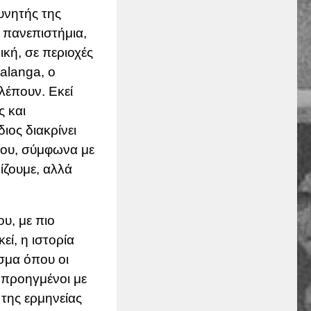
υνητής της
α πανεπιστήμια,
κή, σε περιοχές
alanga, ο
βλέπουν. Εκεί
ς και
ιος διακρίνει
που, σύμφωνα με
ίζουμε, αλλά
υ, με πιο
κεί, η ιστορία
σμα όπου οι
 προηγμένοι με
της ερμηνείας