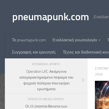
Skip to content
pneumapunk.com
Εναλλακτ
Το pneumapunk.com
Εναλλακτική γνωσιολογία
Συγγραφείς και ερευνητές
Τέχνες και διαδικτυακή κο
ΕΠΌΜΕΝΟ ΆΡΘΡΟ
ΣΥΝΤΆΚ
Operation LAC: Ακόμη ενα
2026
αποχαρακτηρισμένο πείραμα του
ψυχρού πολέμου που εγείρει
ερωτήματα
ΠΡΟΗΓΟΎΜΕΝΟ ΆΡΘΡΟ
Οι 25 ύποπτοι θάνατοι των