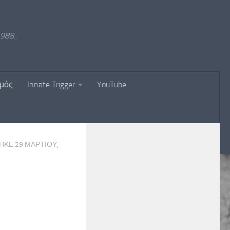
988..
σμός
Innate Trigger
YouTube
ΘΗΚΕ
29 ΜΑΡΤΊΟΥ,