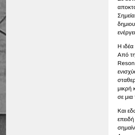
αποκτο
Σημεία
δημιου
ενέργε
Η ιδέα
Από τη
Reson
ενισχύ
σταθερ
μικρή 
σε μια
Και εδ
επειδή
σημαίν