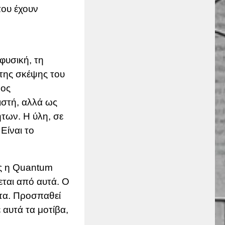
ου έχουν
φυσική, τη
 της σκέψης του
δος
ιστή, αλλά ως
των. Η ύλη, σε
Είναι το
ς η
Quantum
εται από αυτά. Ο
ατα. Προσπαθεί
 αυτά τα μοτίβα,