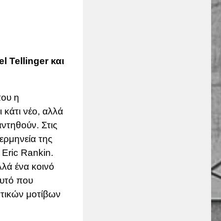
 Tellinger και
που η
 κάτι νέο, αλλά
ντηθούν. Στις
ερμηνεία της
 Eric Rankin.
λλά ένα κοινό
αυτό που
ατικών μοτίβων