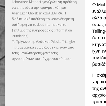
Laboratory: Μπορεί η ανθρώπινη πρόθεση
Ο Mich
να επηρεάσει την πραγματικότητα;
εναλλα
Allen Egon Cholakian και ALLATRA: Η
αλλά α
διαδικτυακή υπόθεση που επανέφερε τη
όπως 
συζήτηση για το dead internet και το
ξέπλυμα της πληροφορίας (information
Tellin
laundering)
όπου η
Το Τρίγωνο της Αλάσκας (Alaska Triangle):
κτηνοτ
Τι πραγματικά γνωρίζουμε για έναν από
ίχνη ε
τους μεγαλύτερους φακέλους
τον ίδ
αγνοουμένων του σύγχρονου κόσμου;
βασιζό
Η σκέψ
χαρακτ
της αν
αρχαίο
τρόπου