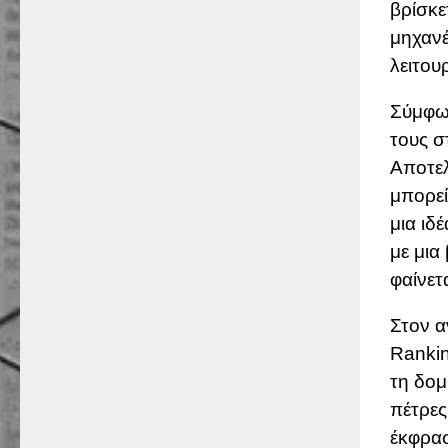
βρίσκε
μηχανέ
λειτου
Σύμφων
τους σ
Αποτελ
μπορεί
μια ιδέ
με μια
φαίνετα
Στον α
Rankin
τη δομ
πέτρες
έκφρασ