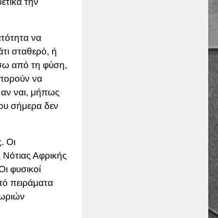
ετικά την
ατότητα να
άτι σταθερό, ή
σω από τη φύση,
μπορούν να
 αν ναι, μήπως
που σήμερα δεν
. Οι
ς Νότιας Αφρικής
Οι φυσικοί
από πειράματα
εωριών