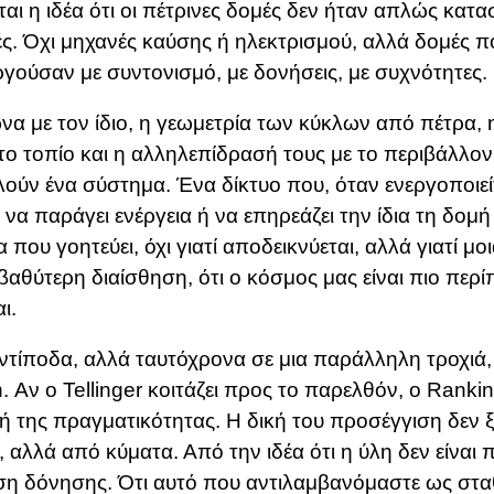
ται η ιδέα ότι οι πέτρινες δομές δεν ήταν απλώς κατα
ς. Όχι μηχανές καύσης ή ηλεκτρισμού, αλλά δομές π
ργούσαν με συντονισμό, με δονήσεις, με συχνότητες.
α με τον ίδιο, η γεωμετρία των κύκλων από πέτρα,
το τοπίο και η αλληλεπίδρασή τους με το περιβάλλον δ
ούν ένα σύστημα. Ένα δίκτυο που, όταν ενεργοποιεί
 να παράγει ενέργεια ή να επηρεάζει την ίδια τη δομή 
α που γοητεύει, όχι γιατί αποδεικνύεται, αλλά γιατί μοι
 βαθύτερη διαίσθηση, ότι ο κόσμος μας είναι πιο περ
ι.
ντίποδα, αλλά ταυτόχρονα σε μια παράλληλη τροχιά, κ
. Αν ο Tellinger κοιτάζει προς το παρελθόν, ο Rankin
ή της πραγματικότητας. Η δική του προσέγγιση δεν 
, αλλά από κύματα. Από την ιδέα ότι η ύλη δεν είναι 
η δόνησης. Ότι αυτό που αντιλαμβανόμαστε ως σταθ