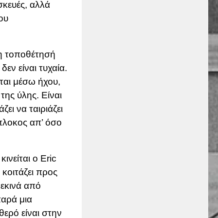
σκευές, αλλά
ου
 η τοποθέτησή
εν είναι τυχαία.
ται μέσω ήχου,
της ύλης. Είναι
άζει να ταιριάζει
ίπλοκος απ’ όσο
ινείται ο Eric
 κοιτάζει προς
ξεκινά από
παρά μια
ερό είναι στην