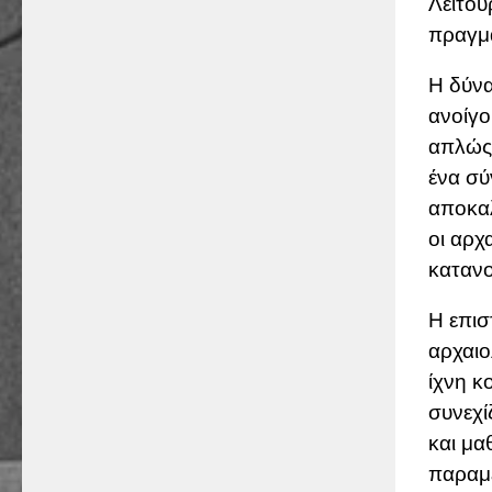
Λειτου
πραγμα
Η δύνα
ανοίγο
απλώς 
ένα σύ
αποκαλ
οι αρχ
κατανο
Η επισ
αρχαιο
ίχνη κ
συνεχί
και μα
παραμέ