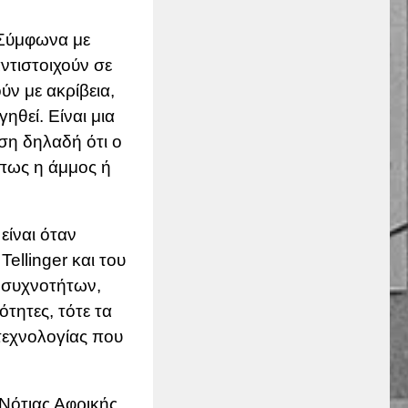
 Σύμφωνα με
ντιστοιχούν σε
ν με ακρίβεια,
ηθεί. Είναι μια
ση δηλαδή ότι ο
όπως η άμμος ή
είναι όταν
ellinger και του
α συχνοτήτων,
ότητες, τότε τα
 τεχνολογίας που
 Νότιας Αφρικής