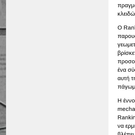
πραγμ
κλειδώ
Ο Rank
παρουσ
γεωμετ
βρίσκε
προσομ
ένα σύ
αυτή τ
πάγωμ
Η έννο
mecha
Rankin
να ερμ
βλέπει