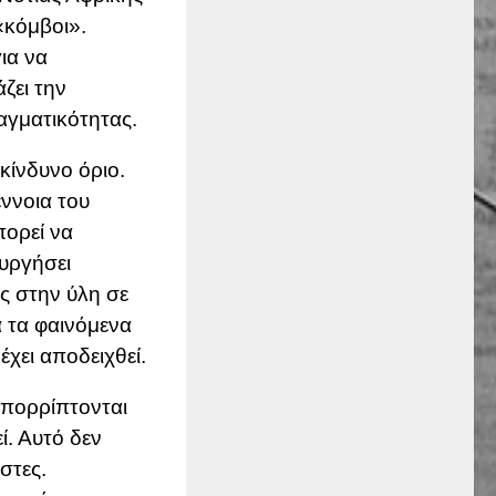
«κόμβοι».
ια να
ζει την
ραγματικότητας.
ικίνδυνο όριο.
έννοια του
πορεί να
ουργήσει
ις στην ύλη σε
 τα φαινόμενα
χει αποδειχθεί.
 απορρίπτονται
ί. Αυτό δεν
ηστες.