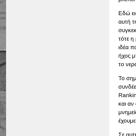
Εδώ ει
αυτή τ
συγκεκ
τότε η
ιδέα π
ήχος μ
το νερ
Το σημ
συνδέε
Rankin
και αν
μνημεί
έχουμε
Σε αυτ