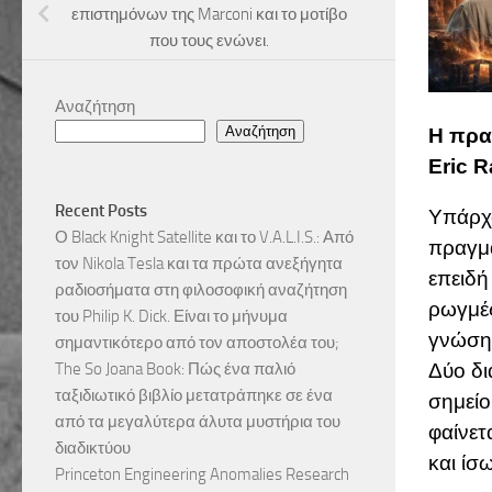
επιστημόνων της Marconi και το μοτίβο
που τους ενώνει.
Αναζήτηση
Αναζήτηση
Η πραγ
Eric R
Recent Posts
Υπάρχο
Ο Black Knight Satellite και το V.A.L.I.S.: Από
πραγμα
τον Nikola Tesla και τα πρώτα ανεξήγητα
επειδή
ραδιοσήματα στη φιλοσοφική αναζήτηση
ρωγμές
του Philip K. Dick. Είναι το μήνυμα
γνώσης
σημαντικότερο από τον αποστολέα του;
Δύο δι
The So Joana Book: Πώς ένα παλιό
ταξιδιωτικό βιβλίο μετατράπηκε σε ένα
σημείο
από τα μεγαλύτερα άλυτα μυστήρια του
φαίνετ
διαδικτύου
και ίσ
Princeton Engineering Anomalies Research