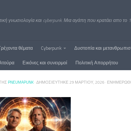
ική γνωσιολογία και cyberpunk. Μια αγάπη που κρατάει απο το 1
Τρέχοντα θέματα
Cyberpunk
Δυστοπία και μετανθρωπι
υλτούρα
Εικόνες και συνειρμοί
Πολιτική Απορρήτου
ΤΗΣ
PNEUMAPUNK
· ΔΗΜΟΣΙΕΎΤΗΚΕ
29 ΜΑΡΤΊΟΥ, 2026
· ΕΝΗΜΕΡΏ