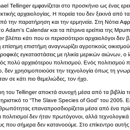
ael Tellinger εμφανίζεται στο προσκήνιο ως ένας ερε
κτικής αρχαιολογίας. Η πορεία του δεν ξεκινά από τ
πό την παρατήρηση και την ερμηνεία. Στη Νότια Αφρι
το
Adam’s Calendar
και τα πέτρινα ερείπια της Mpum
ger βλέπει κάτι που οι περισσότεροι αρχαιολόγοι δεν 
 επίσημη επιστήμη αναγνωρίζει αγροτικούς οικισμού
ροφικές εγκαταστάσεις με ηλικία μερικών αιώνων, ο ίδ
νός πολύ αρχαιότερου πολιτισμού. Ενός πολιτισμού 
ιο, δεν χρησιμοποιούσε την τεχνολογία όπως τη γνωρ
ταν σε κάτι πιο θεμελιώδες, τον ήχο.
η του Tellinger αποκτά συνοχή μέσα από τα βιβλία το
ηριστικό το “
The Slave Species of God” του 2005
. Ε
θρωπότητας επαναπροσδιορίζεται μέσα από ένα πρί
ι πολιτισμοί δεν ήταν πρωτόγονοι, αλλά τεχνολογικά
ς που σήμερα δεν κατανοούμε. Στο επίκεντρο αυτής 