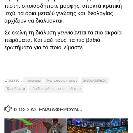
πίστη, οποιασδήποτε μορφής, αποκτά κρατική
ισχύ, τα όρια μεταξύ γνώσης και ιδεολογίας
αρχίζουν να διαλύονται.
Σε εκείνη τη διάλυση γεννιούνται τα πιο ακραία
πειράματα. Και μαζί τους, τα πιο βαθιά
ερωτήματα για το ποιοι είμαστε.
Ετικέτες:
humanzee
Ilya Ivanovich Ivanov
ανθρωπιθήκος
Ίλια Ιβάνοφ
υβρίδιο ανθρώπου και πιθήκου
ΊΣΩΣ ΣΑΣ ΕΝΔΙΑΦΈΡΟΥΝ…