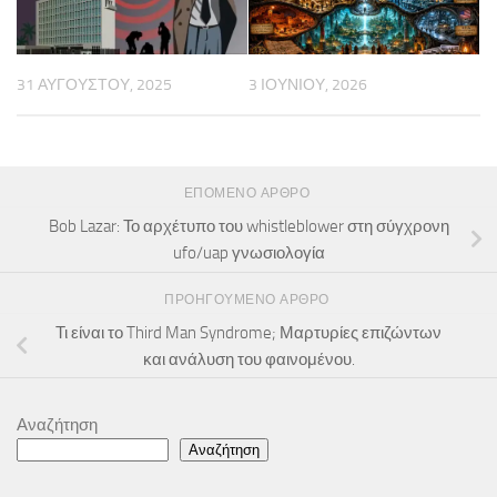
31 ΑΥΓΟΎΣΤΟΥ, 2025
3 ΙΟΥΝΊΟΥ, 2026
ΕΠΌΜΕΝΟ ΆΡΘΡΟ
Bob Lazar: Το αρχέτυπο του whistleblower στη σύγχρονη
ufo/uap γνωσιολογία
ΠΡΟΗΓΟΎΜΕΝΟ ΆΡΘΡΟ
Τι είναι το Third Man Syndrome; Μαρτυρίες επιζώντων
και ανάλυση του φαινομένου.
Αναζήτηση
Αναζήτηση