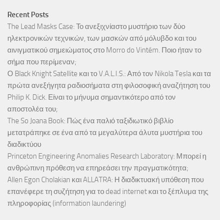
Recent Posts
The Lead Masks Case: Το ανεξιχνίαστο μυστήριο των δύο
ηλεκτρονικών τεχνικών, των μασκών από μόλυβδο και του
αινιγματικού σημειώματος στο Morro do Vintém. Ποιο ήταν το
σήμα που περίμεναν;
Ο Black Knight Satellite και το V.A.L.I.S.: Από τον Nikola Tesla και τα
πρώτα ανεξήγητα ραδιοσήματα στη φιλοσοφική αναζήτηση του
Philip K. Dick. Είναι το μήνυμα σημαντικότερο από τον
αποστολέα του;
The So Joana Book: Πώς ένα παλιό ταξιδιωτικό βιβλίο
μετατράπηκε σε ένα από τα μεγαλύτερα άλυτα μυστήρια του
διαδικτύου
Princeton Engineering Anomalies Research Laboratory: Μπορεί η
ανθρώπινη πρόθεση να επηρεάσει την πραγματικότητα;
Allen Egon Cholakian και ALLATRA: Η διαδικτυακή υπόθεση που
επανέφερε τη συζήτηση για το dead internet και το ξέπλυμα της
πληροφορίας (information laundering)