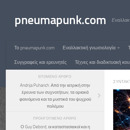
Skip to content
pneumapunk.com
Εναλλακτ
Το pneumapunk.com
Εναλλακτική γνωσιολογία
Συγγραφείς και ερευνητές
Τέχνες και διαδικτυακή κο
ΕΠΌΜΕΝΟ ΆΡΘΡΟ
ΣΥΝΤΆΚ
Andrija Puharich. Από την ιατρική στην
έρευνα των συχνοτήτων, τα οριακά
φαινόμενα και τα μυστικά του ψυχρού
πολέμου
ΠΡΟΗΓΟΎΜΕΝΟ ΆΡΘΡΟ
Ο Guy Debord, οι καταστασιακοί και η