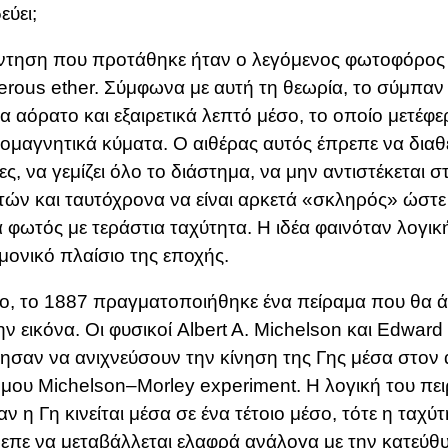
δεύει;
τηση που προτάθηκε ήταν ο λεγόμενος φωτοφόρος 
ferous ether. Σύμφωνα με αυτή τη θεωρία, το σύμπαν
α αόρατο και εξαιρετικά λεπτό μέσο, το οποίο μετέφε
ομαγνητικά κύματα. Ο αιθέρας αυτός έπρεπε να διαθ
τες, να γεμίζει όλο το διάστημα, να μην αντιστέκεται 
ών και ταυτόχρονα να είναι αρκετά «σκληρός» ώστε 
 φωτός με τεράστια ταχύτητα. Η ιδέα φαινόταν λογικ
μονικό πλαίσιο της εποχής.
, το 1887 πραγματοποιήθηκε ένα πείραμα που θα άλ
ην εικόνα. Οι φυσικοί
Albert A. Michelson
και
Edward 
ρησαν να ανιχνεύσουν την κίνηση της Γης μέσα στον
ημου
Michelson–Morley experiment
. Η λογική του πε
αν η Γη κινείται μέσα σε ένα τέτοιο μέσο, τότε η ταχ
επε να μεταβάλλεται ελαφρά ανάλογα με την κατεύθ