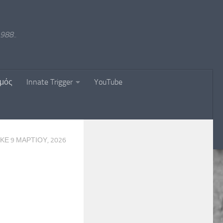
988..
σμός
Innate Trigger
YouTube
ΗΚΕ
9 ΜΑΡΤΊΟΥ, 2026