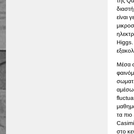
της
Qu
διαστή
είναι 
μικροσ
ηλεκτρ
Higgs.
εξακο
Μέσα σ
φαινόμε
σωματί
αμέσως
fluctua
μαθημα
τα πιο
Casimi
στο κε