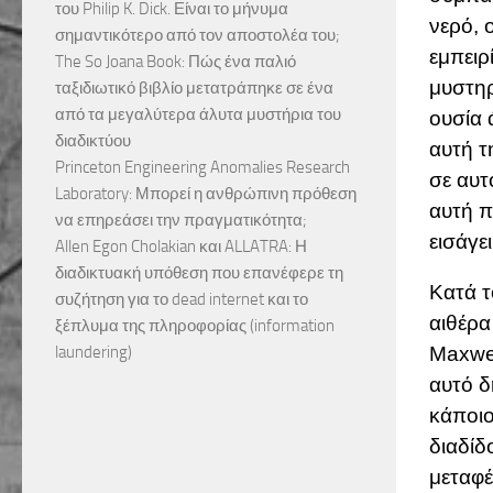
του Philip K. Dick. Είναι το μήνυμα
νερό, 
σημαντικότερο από τον αποστολέα του;
εμπειρ
The So Joana Book: Πώς ένα παλιό
μυστηρ
ταξιδιωτικό βιβλίο μετατράπηκε σε ένα
από τα μεγαλύτερα άλυτα μυστήρια του
ουσία 
διαδικτύου
αυτή τ
Princeton Engineering Anomalies Research
σε αυτ
Laboratory: Μπορεί η ανθρώπινη πρόθεση
αυτή π
να επηρεάσει την πραγματικότητα;
εισάγε
Allen Egon Cholakian και ALLATRA: Η
διαδικτυακή υπόθεση που επανέφερε τη
Κατά τ
συζήτηση για το dead internet και το
αιθέρα
ξέπλυμα της πληροφορίας (information
Maxwe
laundering)
αυτό δ
κάποιο
διαδίδ
μεταφέ