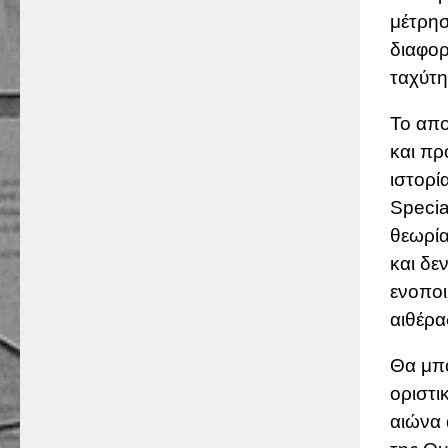
μέτρησ
διαφορ
ταχύτη
Το απο
και πρ
ιστορί
Specia
θεωρία
και δε
ενοποι
αιθέρα
Θα μπο
οριστι
αιώνα 