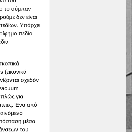
ενό του
ρο το σύμπαν
ρούμε δεν είναι
πεδίων. Υπάρχει
ερίφημο πεδίο
εδία
σκοπικά
s (εικονικά
ανίζονται σχεδόν
vacuum
 απλώς για
πειες. Ένα από
φαινόμενο
απόσταση μέσα
μάνσεων του