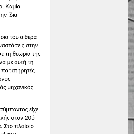
ο. Καμία
ην ίδια
οια του αιθέρα
αναστάσεις στην
ε τη θεωρία της
να με αυτή τη
ς παρατηρητές
όνος
ιός μηχανικός
 σύμπαντος είχε
σικής στον 20ό
. Στο πλαίσιο