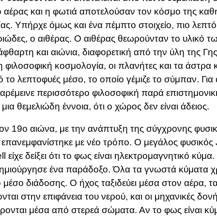
ο αέρας και η φωτιά αποτελούσαν τον κόσμο της καθ
ίας. Υπήρχε όμως και ένα πέμπτο στοιχείο, πιο λεπτό
ιώδες, ο αιθέρας. Ο αιθέρας θεωρούνταν το υλικό τ
άφθαρτη και αιώνια, διαφορετική από την ύλη της Γη
η φιλοσοφική κοσμολογία, οι πλανήτες και τα άστρα 
ό το λεπτοφυές μέσο, το οποίο γέμιζε το σύμπαν. Για 
αρέμεινε περισσότερο φιλοσοφική παρά επιστημονική
ι μια θεμελιώδη έννοια, ότι ο χώρος δεν είναι άδειος.
ον 19ο αιώνα, με την ανάπτυξη της σύγχρονης φυσική
 επανεμφανίστηκε με νέο τρόπο. Ο μεγάλος φυσικός
ll
είχε δείξει ότι το φως είναι ηλεκτρομαγνητικό κύμα
ημιούργησε ένα παράδοξο. Όλα τα γνωστά κύματα χ
 μέσο διάδοσης. Ο ήχος ταξιδεύει μέσα στον αέρα, τ
ονται στην επιφάνεια του νερού, και οι μηχανικές δον
ρονται μέσα από στερεά σώματα. Αν το φως είναι κύμ