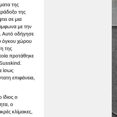
γματα της
αράδοξο της
τει σε μια
σύμφωνα με την
ί. Αυτό οδήγησε
ου όγκου χώρου
ση της
οποία προτάθηκε
Susskind
.
α ίσως
τατη επιφάνεια,
 ίδιος ο
ητα, ο
ικρές κλίμακες,