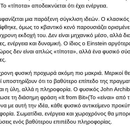
 Το «τίποτα» αποδεικνύεται ότι έχει ενέργεια.
μφανίζεται μια παράξενη σύγκλιση ιδεών. Ο κλασικός
φθηκε, όμως το κβαντικό κενό παρουσιάζει ορισμένε
γχρονη εκδοχή του. Δεν είναι μηχανικό μέσο, αλλά δια
τες, ενέργεια και δυναμική. Ο ίδιος ο Einstein αργότ
χώρος δεν είναι απλώς «τίποτα», αλλά ένα φυσικό σύ
ες.
ρονη φυσική προχωρά ακόμη πιο μακριά. Μερικοί θε
ί υποστηρίζουν ότι το βαθύτερο επίπεδο της πραγμα
ναι η ύλη, αλλά η πληροφορία. Ο φυσικός
John Archi
ωσε τη διάσημη φράση «It from Bit»(Το «είναι» από τ
α με αυτή την ιδέα, κάθε φυσικό αντικείμενο προκύπ
ορία. Σωματίδια, ενέργεια και χωροχρόνος θα μπορο
σεις ενός βαθύτερου επιπέδου πληροφορίας.