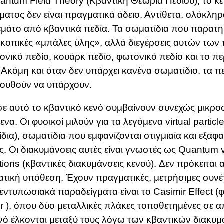
antum Field Theory (Κβαντική Θεωρία Πεδίου)
, το κ
ματος δεν είναι πραγματικά άδειο. Αντίθετα, ολόκλη
γεμάτο από κβαντικά πεδία. Τα σωματίδια που παρατη
κοπικές «μπάλες ύλης», αλλά διεγέρσεις αυτών των 
ονικό πεδίο, κουάρκ πεδίο, φωτονικό πεδίο και το π
 Ακόμη και όταν δεν υπάρχει κανένα σωματίδιο, τα π
λουθούν να υπάρχουν.
ε αυτό το κβαντικό κενό συμβαίνουν συνεχώς μικρο
να. Οι φυσικοί μιλούν για τα λεγόμενα virtual particle
δια), σωματίδια που εμφανίζονται στιγμιαία και εξαφ
. Οι διακυμάνσεις αυτές είναι γνωστές ως
Quantum 
tions (
κβαντικές διακυμάνσεις κενού
)
. Δεν πρόκειται
τική υπόθεση. Έχουν πραγματικές, μετρήσιμες συνέ
 εντυπωσιακά παραδείγματα είναι το
Casimir Effect (
r )
, όπου δύο μεταλλικές πλάκες τοποθετημένες σε 
νό έλκονται μεταξύ τους λόγω των κβαντικών διακυ