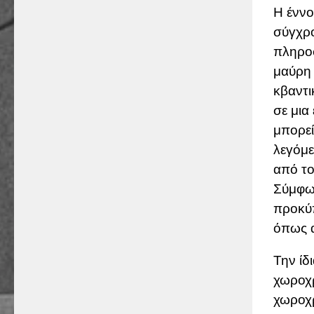
Η έννο
σύγχρο
πληροφ
μαύρη 
κβαντι
σε μια
μπορεί
λεγόμ
από τ
Σύμφων
προκύπ
όπως α
Την ίδ
χωροχρ
χωροχρ