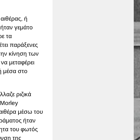
αιθέρας, ή
 ήταν γεμάτο
ρε τα
έτει παράξενες
στην κίνηση των
να μεταφέρει
ή μέσα στο
λαζε ριζικά
Morley
 αιθέρα μέσω του
ιράματος ήταν
ύτητα του φωτός
υνση της