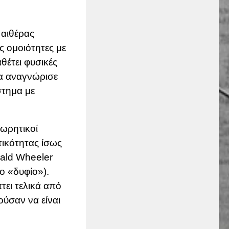
 αιθέρας
ς ομοιότητες με
θέτει φυσικές
ερα αναγνώρισε
στημα με
ωρητικοί
τικότητας ίσως
bald Wheeler
ο «δυφίο»).
τει τελικά από
ύσαν να είναι