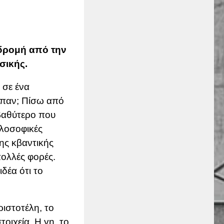
αδρομή από την
σικής.
 σε ένα
μπαν; Πίσω από
 βαθύτερο που
ιλοσοφικές
της κβαντικής
πολλές φορές.
δέα ότι το
ριστοτέλη
, το
οιχεία. Η γη, το