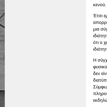
κενού.
Έτσι ε
απορρί
μια σύ
ιδιότη
ότι ο 
ιδιότητ
Η σύγχ
φυσικο
δεν εί
διατύπ
Σύμφων
πληροφ
εκδηλώ