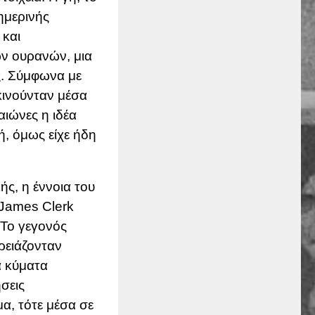
ημερινής
 και
ων ουρανών, μια
ς. Σύμφωνα με
κινούνταν μέσα
αιώνες η ιδέα
, όμως είχε ήδη
ς, η έννοια του
James Clerk
. Το γεγονός
ρειάζονταν
α κύματα
ήσεις
α, τότε μέσα σε