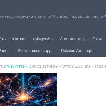
ική γνωσιολογία και cyberpunk. Μια αγάπη που κρατάει απο το 1
Τρέχοντα θέματα
Cyberpunk
Δυστοπία και μετανθρωπι
υλτούρα
Εικόνες και συνειρμοί
Πολιτική Απορρήτου
ΤΗΣ
PNEUMAPUNK
· ΔΗΜΟΣΙΕΎΤΗΚΕ
9 ΜΑΡΤΊΟΥ, 2026
· ΕΝΗΜΕΡΏΘ