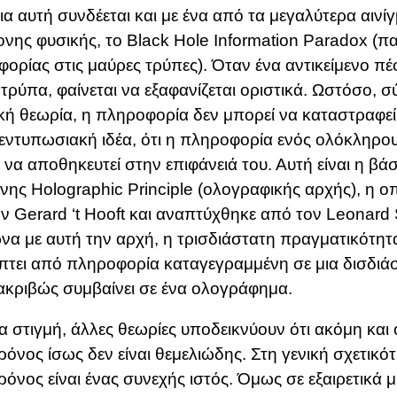
ια αυτή συνδέεται και με ένα από τα μεγαλύτερα αινί
νης φυσικής, το
Black Hole Information Paradox (π
ορίας στις μαύρες τρύπες)
. Όταν ένα αντικείμενο πέφ
τρύπα, φαίνεται να εξαφανίζεται οριστικά. Ωστόσο, 
κή θεωρία, η πληροφορία δεν μπορεί να καταστραφε
 εντυπωσιακή ιδέα, ότι η πληροφορία ενός ολόκληρ
 να αποθηκευτεί στην επιφάνειά του. Αυτή είναι η βά
ενης
Holographic Principle (ολογραφικής αρχής)
, η 
ον
Gerard ‘t Hooft
και αναπτύχθηκε από τον
Leonard 
α με αυτή την αρχή, η τρισδιάστατη πραγματικότητ
τει από πληροφορία καταγεγραμμένη σε μια δισδιάσ
κριβώς συμβαίνει σε ένα ολογράφημα.
ια στιγμή, άλλες θεωρίες υποδεικνύουν ότι ακόμη και ο
όνος ίσως δεν είναι θεμελιώδης. Στη γενική σχετικότ
όνος είναι ένας συνεχής ιστός. Όμως σε εξαιρετικά μ