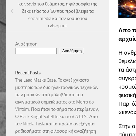
κοινωνία του θεάματος: η φιλοσοφία της
δεκαετίας του ’60 που προέβλεψε τα
social media και τον κόσμο του
cyberpunk
Από τ
αρχαί
Αναζήτηση
Αναζήτηση
Η ανθ
θεμελι
τα άστ
Recent Posts
συγκρα
The Lead Masks Case: Το ανεξιχνίαστο
κοσμολ
μυστήριο των δύο ηλεκτρονικών τεχνικών,
φυσική
των μασκών από μόλυβδο και του
αινιγματικού σημειώματος στο Morro do
Παρ’ ό
Vintém. Ποιο ήταν το σήμα που περίμεναν;
«κενό»
Ο Black Knight Satellite και το V.A.L.I.S.: Από
τον Nikola Tesla και τα πρώτα ανεξήγητα
Στην α
ραδιοσήματα στη φιλοσοφική αναζήτηση
σύμπαν