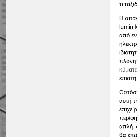
τι ταξι
Η απάν
lumini
από έν
ηλεκτρ
ιδιότη
πλανητ
κύματα
επιστη
Ωστόσο
αυτή τ
επιχεί
περίφ
απλή, 
θα έπρ