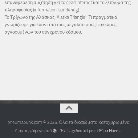
επανέφερε τη συζήτηση για το dead internet και το ξέπλυμα της
πληροφορίας (information laundering)
Το Τρίγωνο της Αλάσκας (Alaska Triangle): Τι πραγματικά
γνωρίζουμε για έναν από τους μεγαλύτερους φακέλους
αγνοουμένων του σύγχρονου κόσμου;
pneumapunk.com © 2026. Όλα τα δικαιώματα κατοχυρωμένα.
Υποστηριζόμενο από
- Έχει σχεδιαστεί με το
Θέμα Ηueman