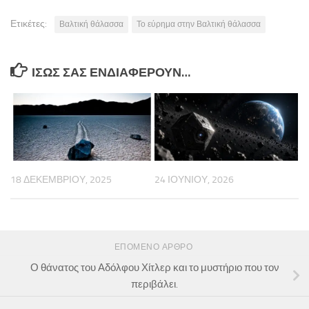
Ετικέτες:
Βαλτική θάλασσα
Το εύρημα στην Βαλτική θάλασσα
ΊΣΩΣ ΣΑΣ ΕΝΔΙΑΦΈΡΟΥΝ…
18 ΔΕΚΕΜΒΡΊΟΥ, 2025
24 ΙΟΥΝΊΟΥ, 2026
ΕΠΌΜΕΝΟ ΆΡΘΡΟ
Ο θάνατος του Αδόλφου Χίτλερ και το μυστήριο που τον
περιβάλει.