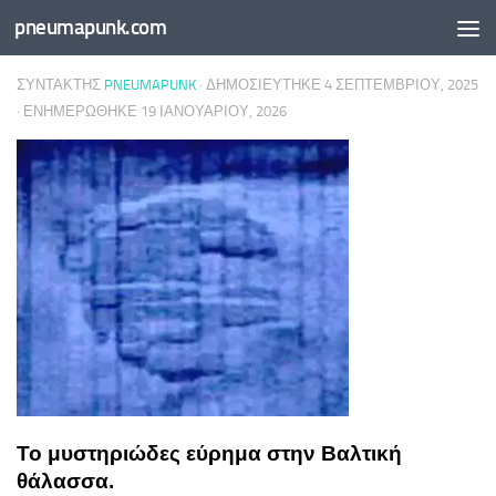
pneumapunk.com
Skip to content
ΣΥΝΤΆΚΤΗΣ
PNEUMAPUNK
· ΔΗΜΟΣΙΕΎΤΗΚΕ
4 ΣΕΠΤΕΜΒΡΊΟΥ, 2025
· ΕΝΗΜΕΡΏΘΗΚΕ
19 ΙΑΝΟΥΑΡΊΟΥ, 2026
Το μυστηριώδες εύρημα στην Βαλτική
θάλασσα.