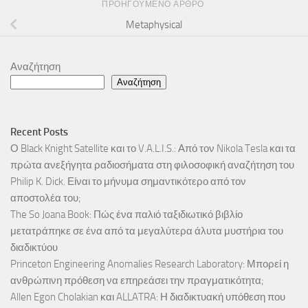
ΠΡΟΗΓΟΎΜΕΝΟ ΆΡΘΡΟ
Metaphysical
Αναζήτηση
Αναζήτηση
Recent Posts
Ο Black Knight Satellite και το V.A.L.I.S.: Από τον Nikola Tesla και τα
πρώτα ανεξήγητα ραδιοσήματα στη φιλοσοφική αναζήτηση του
Philip K. Dick. Είναι το μήνυμα σημαντικότερο από τον
αποστολέα του;
The So Joana Book: Πώς ένα παλιό ταξιδιωτικό βιβλίο
μετατράπηκε σε ένα από τα μεγαλύτερα άλυτα μυστήρια του
διαδικτύου
Princeton Engineering Anomalies Research Laboratory: Μπορεί η
ανθρώπινη πρόθεση να επηρεάσει την πραγματικότητα;
Allen Egon Cholakian και ALLATRA: Η διαδικτυακή υπόθεση που