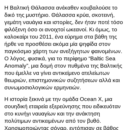
Η Βαλτική Θάλασσα ανέκαθεν κουβαλούσε το
δικό της μυστήριο. Θάλασσα κρύα, σκοτεινή,
γεμάτη ναυάγια και ιστορίες, δεν ήταν ποτέ τόσο
φιλόξενη όσο οι ανοιχτοί ωκεανοί. Κι όμως, το
καλοκαίρι του 2011, ένα εύρημα στα βάθη της
ήρθε να προσθέσει ακόμα μία ψηφίδα στον
παγκόσμιο χάρτη των ανεξήγητων φαινομένων.
Ο λόγος, φυσικά, για το περίφημο “Baltic Sea
Anomaly”, μια δομή στον πυθμένα της Βαλτικής
που έμελλε να γίνει αντικείμενο ατελείωτων
θεωριών, επιστημονικών συζητήσεων αλλά και
συνωμοσιολογικών ερμηνειών.
Η ιστορία ξεκινά με την ομάδα Ocean X, μια
σουηδική εταιρεία εξερεύνησης που ειδικευόταν
στο κυνήγι ναυαγίων και την ανάκτηση
πολύτιμων αντικειμένων από τον βυθό.
Χρησιμοποιώντας σόναρ, εντόπισαν σε βάθος